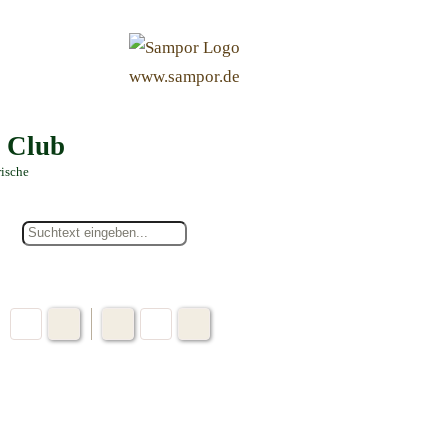
&
www.sampor.de
e Club
rische