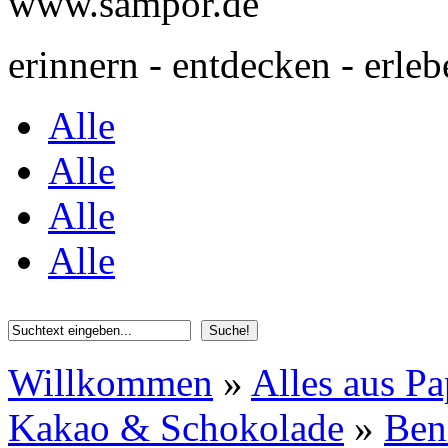
www.sampor.de
erinnern - entdecken - erleb
Alle
Alle
Alle
Alle
Willkommen
»
Alles aus Pa
Kakao & Schokolade
»
Ben