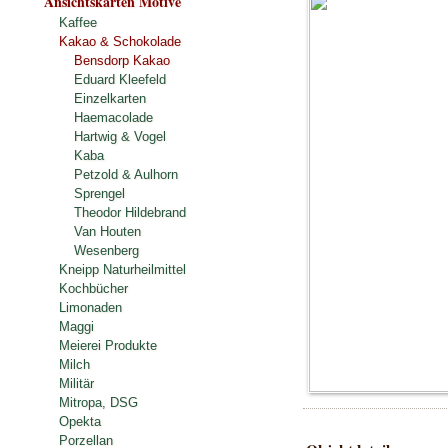
Ansichtskarten Motive
Kaffee
Kakao & Schokolade
Bensdorp Kakao
Eduard Kleefeld
Einzelkarten
Haemacolade
Hartwig & Vogel
Kaba
Petzold & Aulhorn
Sprengel
Theodor Hildebrand
Van Houten
Wesenberg
Kneipp Naturheilmittel
Kochbücher
Limonaden
Maggi
Meierei Produkte
Milch
Militär
Mitropa, DSG
Opekta
Porzellan