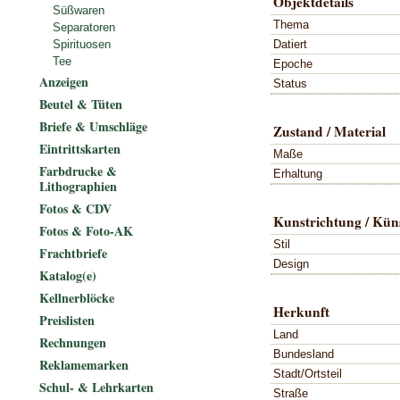
Objektdetails
Süßwaren
Thema
Separatoren
Datiert
Spirituosen
Tee
Epoche
Anzeigen
Status
Beutel & Tüten
Briefe & Umschläge
Zustand / Material
Eintrittskarten
Maße
Farbdrucke &
Erhaltung
Lithographien
Fotos & CDV
Kunstrichtung / Küns
Fotos & Foto-AK
Stil
Frachtbriefe
Design
Katalog(e)
Kellnerblöcke
Herkunft
Preislisten
Land
Rechnungen
Bundesland
Reklamemarken
Stadt/Ortsteil
Schul- & Lehrkarten
Straße