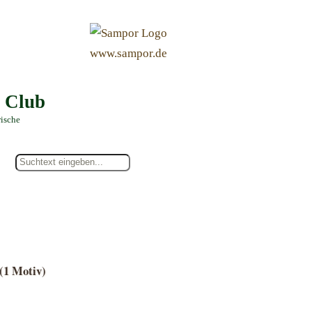
&
www.sampor.de
e Club
rische
(1 Motiv)