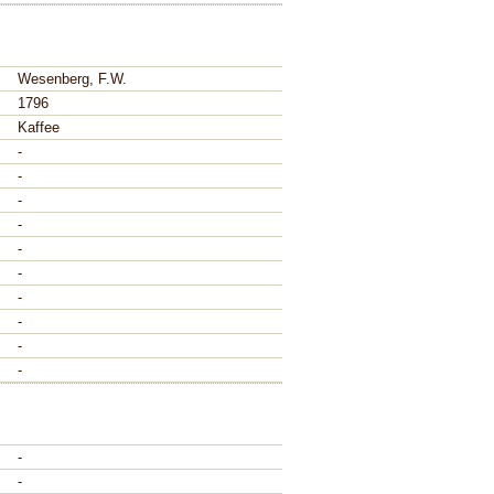
Wesenberg, F.W.
1796
Kaffee
-
-
-
-
-
-
-
-
-
-
-
-