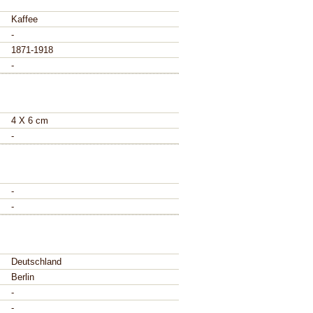
Kaffee
-
1871-1918
-
4 X 6 cm
-
-
-
Deutschland
Berlin
-
-