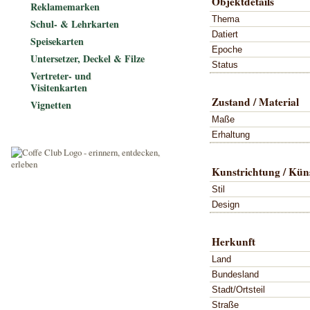
Objektdetails
Reklamemarken
Thema
Schul- & Lehrkarten
Datiert
Speisekarten
Epoche
Untersetzer, Deckel & Filze
Status
Vertreter- und
Visitenkarten
Zustand / Material
Vignetten
Maße
Erhaltung
Kunstrichtung / Küns
Stil
Design
Herkunft
Land
Bundesland
Stadt/Ortsteil
Straße