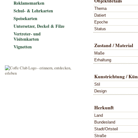
Objektdetails
Reklamemarken
Thema
Schul- & Lehrkarten
Datiert
Speisekarten
Epoche
Untersetzer, Deckel & Filze
Status
Vertreter- und
Visitenkarten
Zustand / Material
Vignetten
Maße
Erhaltung
Kunstrichtung / Küns
Stil
Design
Herkunft
Land
Bundesland
Stadt/Ortsteil
Straße