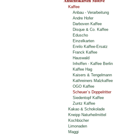
Ansichtskarten Motive
Kaffee
Anbau - Verarbeitung
Andre Hofer
Darboven Kaffee
Disque & Co. Kaffee
Eduscho
Einzelkarten
Enrilo Kaffee-Ersatz
Franck Kaffee
Hauswald
Inhoffen - Kaffee Berlin
Kaffee Hag
Kaisers & Tengelmann
Kathreiners Malzkaffee
OGO Kaffee
Scheuer´s Doppelritter
Siedentopf Kaffee
Zuntz Kaffee
Kakao & Schokolade
Kneipp Naturheilmittel
Kochbücher
Limonaden
Maggi