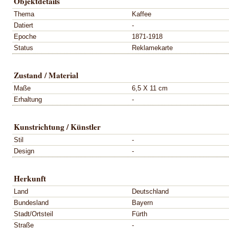
Objektdetails
Thema
Kaffee
Datiert
-
Epoche
1871-1918
Status
Reklamekarte
Zustand / Material
Maße
6,5 X 11 cm
Erhaltung
-
Kunstrichtung / Künstler
Stil
-
Design
-
Herkunft
Land
Deutschland
Bundesland
Bayern
Stadt/Ortsteil
Fürth
Straße
-