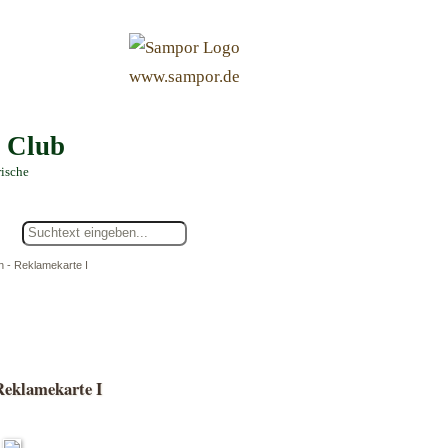
&
www.sampor.de
e Club
rische
n - Reklamekarte I
Reklamekarte I