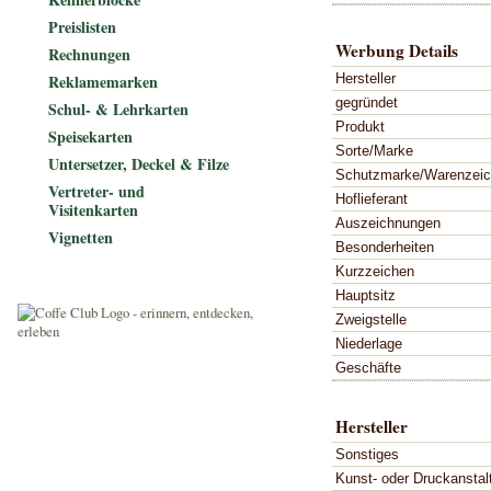
Preislisten
Werbung Details
Rechnungen
Hersteller
Reklamemarken
gegründet
Schul- & Lehrkarten
Produkt
Speisekarten
Sorte/Marke
Untersetzer, Deckel & Filze
Schutzmarke/Warenzei
Vertreter- und
Hoflieferant
Visitenkarten
Auszeichnungen
Vignetten
Besonderheiten
Kurzzeichen
Hauptsitz
Zweigstelle
Niederlage
Geschäfte
Hersteller
Sonstiges
Kunst- oder Druckanstal