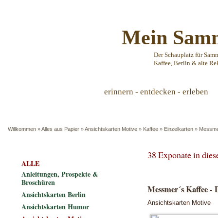
Mein Samm
Der Schauplatz für Sam
Kaffee, Berlin & alte Re
erinnern - entdecken - erleben
Willkommen
»
Alles aus Papier
»
Ansichtskarten Motive
»
Kaffee
»
Einzelkarten
»
Messme
38 Exponate in die
ALLE
Anleitungen, Prospekte &
Broschüren
Messmer´s Kaffe
Ansichtskarten Berlin
Ansichtskarten Motive
Ansichtskarten Humor