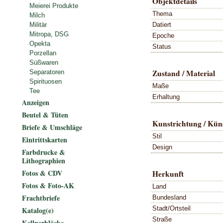
Objektdetails
Meierei Produkte
Thema
Milch
Datiert
Militär
Mitropa, DSG
Epoche
Opekta
Status
Porzellan
Süßwaren
Zustand / Material
Separatoren
Spirituosen
Maße
Tee
Erhaltung
Anzeigen
Beutel & Tüten
Kunstrichtung / Küns
Briefe & Umschläge
Stil
Eintrittskarten
Design
Farbdrucke &
Lithographien
Fotos & CDV
Herkunft
Fotos & Foto-AK
Land
Frachtbriefe
Bundesland
Stadt/Ortsteil
Katalog(e)
Straße
Kellnerblöcke