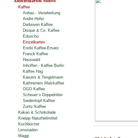
Ansichtskarten Motive
Kaffee
Anbau - Verarbeitung
Andre Hofer
Darboven Kaffee
Disque & Co. Kaffee
Eduscho
Einzelkarten
Enrilo Kaffee-Ersatz
Franck Kaffee
Hauswald
Inhoffen - Kaffee Berlin
Kaffee Hag
Kaisers & Tengelmann
Kathreiners Malzkaffee
OGO Kaffee
Scheuer´s Doppelritter
Siedentopf Kaffee
Zuntz Kaffee
Kakao & Schokolade
Kneipp Naturheilmittel
Kochbücher
Limonaden
Maggi