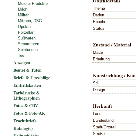
Objektdetails
Meierei Produkte
Thema
Milch
Datiert
Militär
Mitropa, DSG
Epoche
Opekta
Status
Porzellan
Süßwaren
Zustand / Material
Separatoren
Spirituosen
Maße
Tee
Erhaltung
Anzeigen
Beutel & Tüten
Kunstrichtung / Küns
Briefe & Umschläge
Stil
Eintrittskarten
Design
Farbdrucke &
Lithographien
Fotos & CDV
Herkunft
Fotos & Foto-AK
Land
Frachtbriefe
Bundesland
Stadt/Ortsteil
Katalog(e)
Straße
Kellnerblöcke