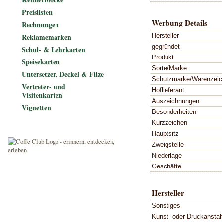
Preislisten
Werbung Details
Rechnungen
Hersteller
Reklamemarken
gegründet
Schul- & Lehrkarten
Produkt
Speisekarten
Sorte/Marke
Untersetzer, Deckel & Filze
Schutzmarke/Warenzei
Vertreter- und
Hoflieferant
Visitenkarten
Auszeichnungen
Vignetten
Besonderheiten
Kurzzeichen
Hauptsitz
Zweigstelle
Niederlage
Geschäfte
Hersteller
Sonstiges
Kunst- oder Druckanstal