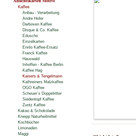
Ansichtskarten Motive
Kaffee
Anbau - Verarbeitung
Andre Hofer
Darboven Kaffee
Disque & Co. Kaffee
Eduscho
Einzelkarten
Enrilo Kaffee-Ersatz
Franck Kaffee
Hauswald
Inhoffen - Kaffee Berlin
Kaffee Hag
Kaisers & Tengelmann
Kathreiners Malzkaffee
OGO Kaffee
Scheuer´s Doppelritter
Siedentopf Kaffee
Zuntz Kaffee
Kakao & Schokolade
Kneipp Naturheilmittel
Kochbücher
Limonaden
Maggi