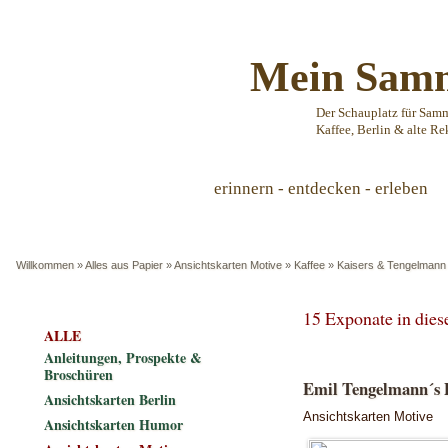
Mein Samm
Der Schauplatz für Sam
Kaffee, Berlin & alte Re
erinnern - entdecken - erleben
Willkommen
»
Alles aus Papier
»
Ansichtskarten Motive
»
Kaffee
»
Kaisers & Tengelmann
15 Exponate in die
ALLE
Anleitungen, Prospekte &
Broschüren
Emil Tengelmann´s P
Ansichtskarten Berlin
Ansichtskarten Motive
Ansichtskarten Humor