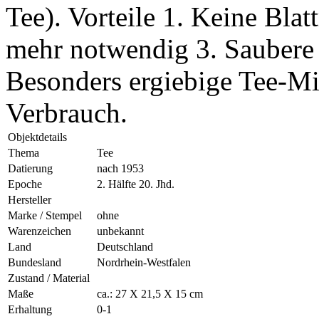
Tee). Vorteile 1. Keine Bla
mehr notwendig 3. Saubere 
Besonders ergiebige Tee-Mi
Verbrauch.
Objektdetails
Thema
Tee
Datierung
nach 1953
Epoche
2. Hälfte 20. Jhd.
Hersteller
Marke / Stempel
ohne
Warenzeichen
unbekannt
Land
Deutschland
Bundesland
Nordrhein-Westfalen
Zustand / Material
Maße
ca.: 27 X 21,5 X 15 cm
Erhaltung
0-1