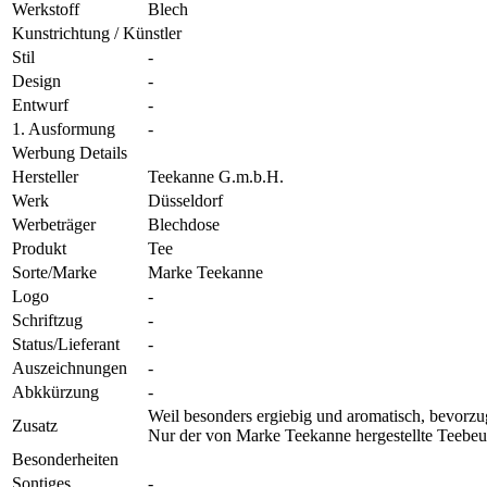
Werkstoff
Blech
Kunstrichtung / Künstler
Stil
-
Design
-
Entwurf
-
1. Ausformung
-
Werbung Details
Hersteller
Teekanne G.m.b.H.
Werk
Düsseldorf
Werbeträger
Blechdose
Produkt
Tee
Sorte/Marke
Marke Teekanne
Logo
-
Schriftzug
-
Status/Lieferant
-
Auszeichnungen
-
Abkkürzung
-
Weil besonders ergiebig und aromatisch, bevorzu
Zusatz
Nur der von Marke Teekanne hergestellte Teebeutel
Besonderheiten
Sontiges
-