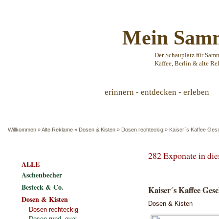
Mein Samm
Der Schauplatz für Sam
Kaffee, Berlin & alte Re
erinnern - entdecken - erleben
Willkommen
»
Alte Reklame
»
Dosen & Kisten
»
Dosen rechteckig
»
Kaiser´s Kaffee Ges
282 Exponate in di
ALLE
Aschenbecher
Besteck & Co.
Kaiser´s Kaffee Gesc
Dosen & Kisten
Dosen & Kisten
Dosen rechteckig
Dosen rund, oval