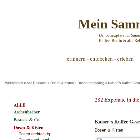
Mein Samm
Der Schauplatz für Sam
Kaffee, Berlin & alte Re
erinnern - entdecken - erleben
Willkommen
»
Alte Reklame
»
Dosen & Kisten
»
Dosen rechteckig
»
Kaiser´s Kaffee Gesc
282 Exponate in di
ALLE
Aschenbecher
Besteck & Co.
Kaiser´s Kaffee Ges
Dosen & Kisten
Dosen & Kisten
Dosen rechteckig
Dosen rund, oval