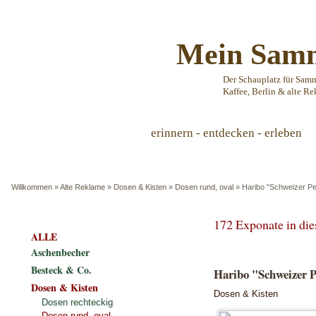
Mein Samm
Der Schauplatz für Sam
Kaffee, Berlin & alte Re
erinnern - entdecken - erleben
Willkommen
»
Alte Reklame
»
Dosen & Kisten
»
Dosen rund, oval
»
Haribo "Schweizer P
172 Exponate in di
ALLE
Aschenbecher
Besteck & Co.
Haribo "Schweizer 
Dosen & Kisten
Dosen & Kisten
Dosen rechteckig
Dosen rund, oval