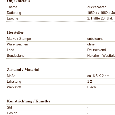
Objektdetails
Thema
Zuckerwaren
Datierung
1950er / 1960er Ja
Epoche
2. Hälfte 20. Jhd.
Hersteller
Marke / Stempel
unbekannt
Warenzeichen
ohne
Land
Deutschland
Bundesland
Nordrhein-Westfal
Zustand / Material
Maße
ca. 6,5 X 2 cm
Erhaltung
1-2
Werkstoff
Blech
Kunstrichtung / Künstler
Stil
-
Design
-