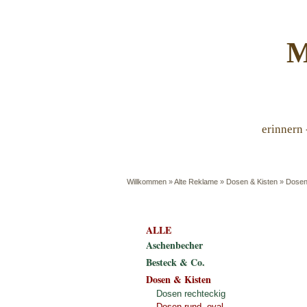
M
erinnern 
Willkommen
»
Alte Reklame
»
Dosen & Kisten
»
Dosen
ALLE
Aschenbecher
Besteck & Co.
Dosen & Kisten
Dosen rechteckig
Dosen rund, oval