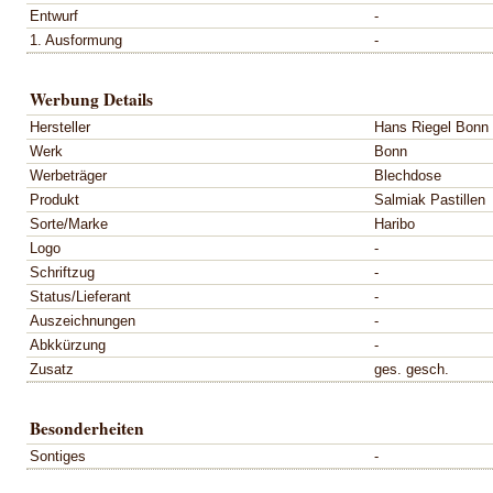
Entwurf
-
1. Ausformung
-
Werbung Details
Hersteller
Hans Riegel Bonn
Werk
Bonn
Werbeträger
Blechdose
Produkt
Salmiak Pastillen
Sorte/Marke
Haribo
Logo
-
Schriftzug
-
Status/Lieferant
-
Auszeichnungen
-
Abkkürzung
-
Zusatz
ges. gesch.
Besonderheiten
Sontiges
-