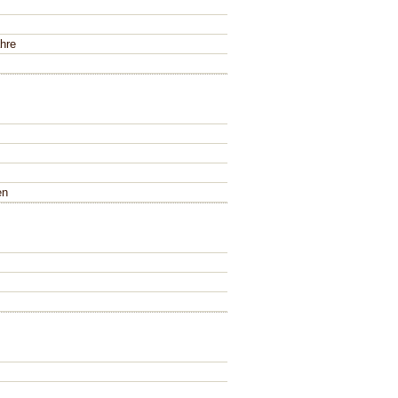
hre
en