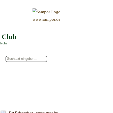
&
www.sampor.de
e Club
rische
Der Reiseschutz - vorbeugend bei