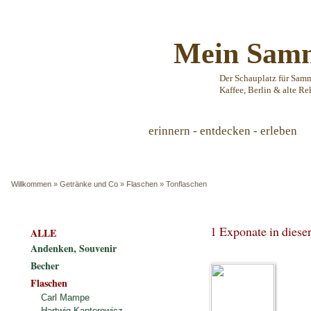
Mein Samm
Der Schauplatz für Sam
Kaffee, Berlin & alte Re
erinnern - entdecken - erleben
Willkommen
»
Getränke und Co
»
Flaschen
»
Tonflaschen
1 Exponate in dies
ALLE
Andenken, Souvenir
Becher
Flaschen
Carl Mampe
Hartwig Kantorowicz