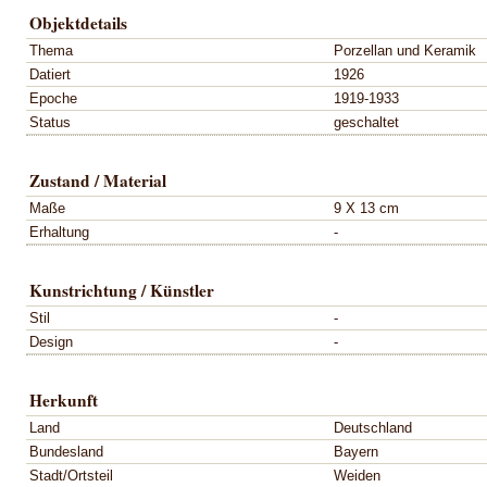
Objektdetails
Thema
Porzellan und Keramik
Datiert
1926
Epoche
1919-1933
Status
geschaltet
Zustand / Material
Maße
9 X 13 cm
Erhaltung
-
Kunstrichtung / Künstler
Stil
-
Design
-
Herkunft
Land
Deutschland
Bundesland
Bayern
Stadt/Ortsteil
Weiden