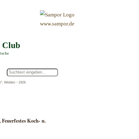
&
www.sampor.de
e Club
rische
n", Weiden - 1926
 Feuerfestes Koch- u.