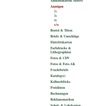
Ansichtskarten Motive
Anzeigen
2c
3c
4c
s/w
Beutel & Tüten
Briefe & Umschläge
Eintrittskarten
Farbdrucke &
Lithographien
Fotos & CDV
Fotos & Foto-AK
Frachtbriefe
Katalog(e)
Kellnerblöcke
Preislisten
Rechnungen
Reklamemarken
Schul- & Lehrkarten