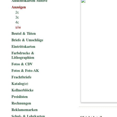
Ansichtskarten Motive
Anzeigen
2c
3c
4c
s/w
Beutel & Tüten
Briefe & Umschläge
Eintrittskarten
Farbdrucke &
Lithographien
Fotos & CDV
Fotos & Foto-AK
Frachtbriefe
Katalog(e)
Kellnerblöcke
Preislisten
Rechnungen
Reklamemarken
Schul- & Lehrkarten