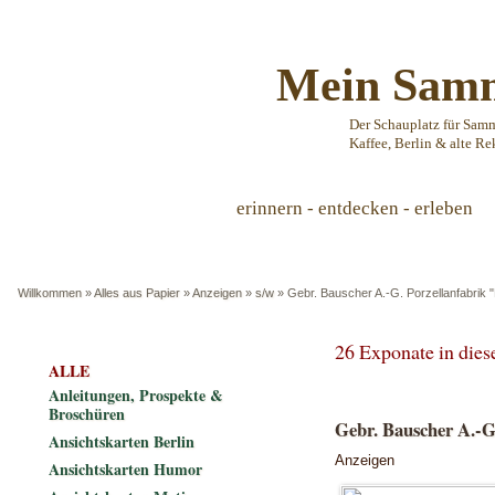
Mein Samm
Der Schauplatz für Sam
Kaffee, Berlin & alte Re
erinnern - entdecken - erleben
Willkommen
»
Alles aus Papier
»
Anzeigen
»
s/w
»
Gebr. Bauscher A.-G. Porzellanfabrik 
26 Exponate in die
ALLE
Anleitungen, Prospekte &
Broschüren
Gebr. Bauscher A.-G
Ansichtskarten Berlin
Anzeigen
Ansichtskarten Humor