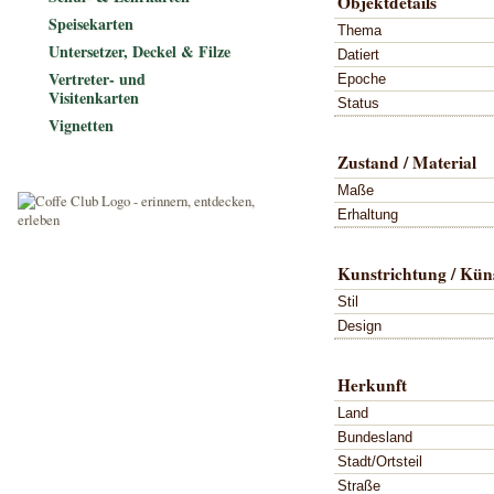
Objektdetails
Speisekarten
Thema
Untersetzer, Deckel & Filze
Datiert
Vertreter- und
Epoche
Visitenkarten
Status
Vignetten
Zustand / Material
Maße
Erhaltung
Kunstrichtung / Küns
Stil
Design
Herkunft
Land
Bundesland
Stadt/Ortsteil
Straße