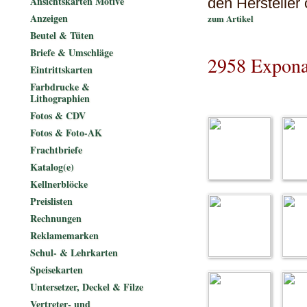
Ansichtskarten Motive
den Hersteller
Anzeigen
zum Artikel
Beutel & Tüten
Briefe & Umschläge
2958 Expona
Eintrittskarten
Farbdrucke &
Lithographien
Fotos & CDV
Fotos & Foto-AK
Frachtbriefe
Katalog(e)
Kellnerblöcke
Preislisten
Rechnungen
Reklamemarken
Schul- & Lehrkarten
Speisekarten
Untersetzer, Deckel & Filze
Vertreter- und