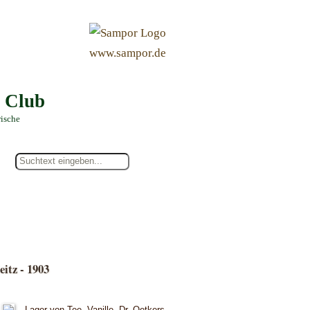
&
www.sampor.de
e Club
rische
itz - 1903
Lager von Tee, Vanille, Dr. Oetkers