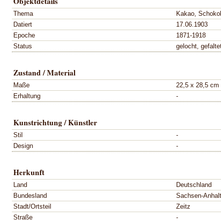
Objektdetails
Thema
Kakao, Schokol
Datiert
17.06.1903
Epoche
1871-1918
Status
gelocht, gefalte
Zustand / Material
Maße
22,5 x 28,5 cm
Erhaltung
-
Kunstrichtung / Künstler
Stil
-
Design
-
Herkunft
Land
Deutschland
Bundesland
Sachsen-Anhal
Stadt/Ortsteil
Zeitz
Straße
-