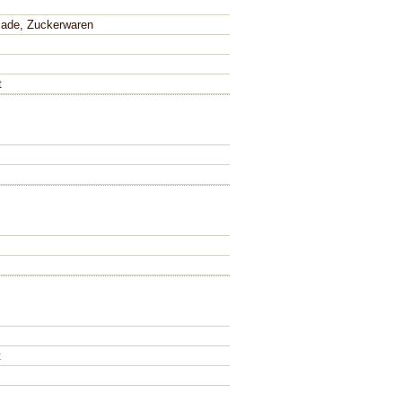
ade, Zuckerwaren
t
t