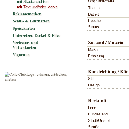
Objektdetails
mit Stadtansichten
mit Text und/oder Marke
Thema
Reklamemarken
Datiert
Schul- & Lehrkarten
Epoche
Status
Speisekarten
Untersetzer, Deckel & Filze
Zustand / Material
Vertreter- und
Visitenkarten
Maße
Vignetten
Erhaltung
Kunstrichtung / Küns
Stil
Design
Herkunft
Land
Bundesland
Stadt/Ortsteil
Straße