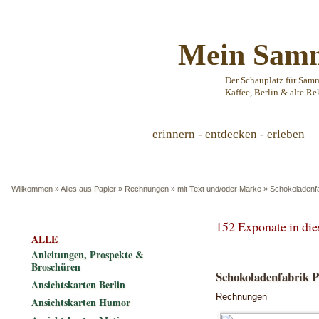
Mein Samm
Der Schauplatz für Sam
Kaffee, Berlin & alte Re
erinnern - entdecken - erleben
Willkommen
»
Alles aus Papier
»
Rechnungen
»
mit Text und/oder Marke
»
Schokoladenf
152 Exponate in di
ALLE
Anleitungen, Prospekte &
Broschüren
Schokoladenfabrik
Ansichtskarten Berlin
Rechnungen
Ansichtskarten Humor