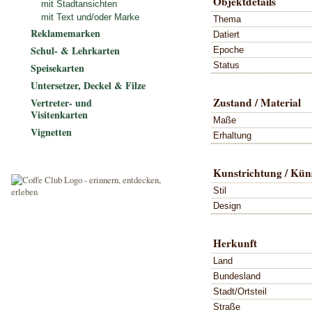
Objektdetails
mit Stadtansichten
mit Text und/oder Marke
Thema
Reklamemarken
Datiert
Schul- & Lehrkarten
Epoche
Status
Speisekarten
Untersetzer, Deckel & Filze
Zustand / Material
Vertreter- und
Visitenkarten
Maße
Vignetten
Erhaltung
Kunstrichtung / Küns
Stil
Design
Herkunft
Land
Bundesland
Stadt/Ortsteil
Straße