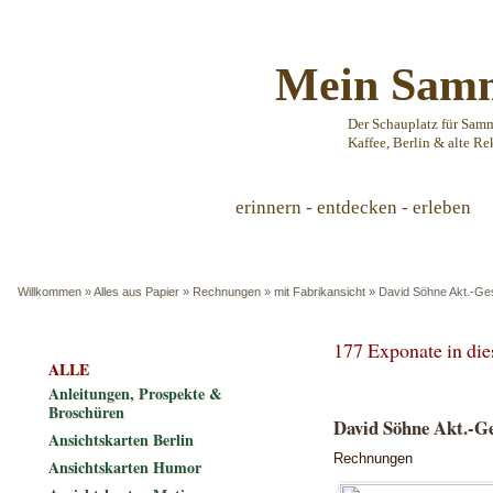
Mein Samm
Der Schauplatz für Sam
Kaffee, Berlin & alte Re
erinnern - entdecken - erleben
Willkommen
»
Alles aus Papier
»
Rechnungen
»
mit Fabrikansicht
»
David Söhne Akt.-Ges
177 Exponate in di
ALLE
Anleitungen, Prospekte &
Broschüren
David Söhne Akt.-Ge
Ansichtskarten Berlin
Rechnungen
Ansichtskarten Humor