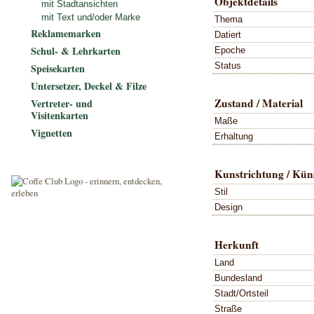
Objektdetails
mit Stadtansichten
mit Text und/oder Marke
Thema
Reklamemarken
Datiert
Schul- & Lehrkarten
Epoche
Status
Speisekarten
Untersetzer, Deckel & Filze
Zustand / Material
Vertreter- und
Visitenkarten
Maße
Vignetten
Erhaltung
Kunstrichtung / Küns
Stil
Design
Herkunft
Land
Bundesland
Stadt/Ortsteil
Straße