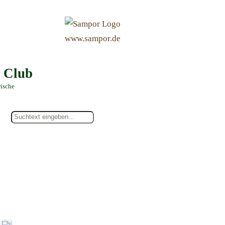
&
www.sampor.de
e Club
rische