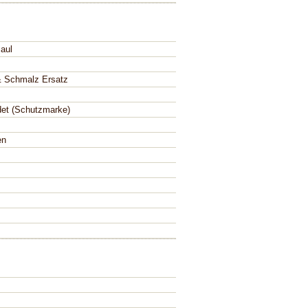
aul
& Schmalz Ersatz
det (Schutzmarke)
en