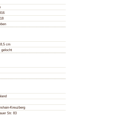
e
916
918
eben
18,5 cm
, gelocht
land
chshain-Kreuzberg
uer Str. 83