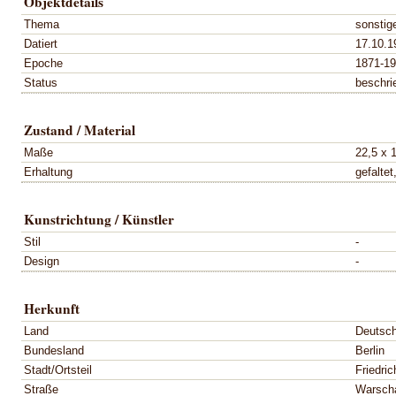
Objektdetails
Thema
sonstig
Datiert
17.10.1
Epoche
1871-1
Status
beschri
Zustand / Material
Maße
22,5 x 
Erhaltung
gefaltet
Kunstrichtung / Künstler
Stil
-
Design
-
Herkunft
Land
Deutsch
Bundesland
Berlin
Stadt/Ortsteil
Friedri
Straße
Warscha