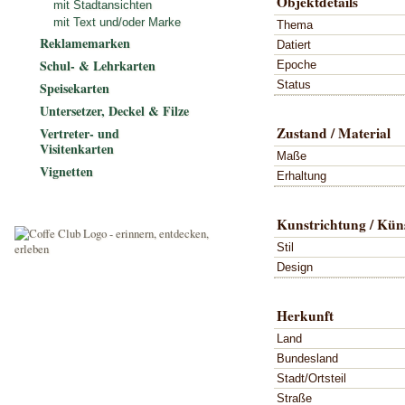
Objektdetails
mit Stadtansichten
mit Text und/oder Marke
Thema
Reklamemarken
Datiert
Schul- & Lehrkarten
Epoche
Status
Speisekarten
Untersetzer, Deckel & Filze
Zustand / Material
Vertreter- und
Visitenkarten
Maße
Vignetten
Erhaltung
Kunstrichtung / Küns
Stil
Design
Herkunft
Land
Bundesland
Stadt/Ortsteil
Straße