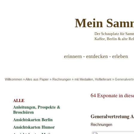
Mein Samm
Der Schauplatz für Sam
Kaffee, Berlin & alte Re
erinnern - entdecken - erleben
Willkommen
»
Alles aus Papier
»
Rechnungen
»
mit Medaiilen, Hoflieferant
»
Generalvertr
64 Exponate in die
ALLE
Anleitungen, Prospekte &
Broschüren
Generalvertretung A.
Ansichtskarten Berlin
Rechnungen
Ansichtskarten Humor