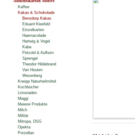
Ansichtskarten Motive
Kaffee
Kakao & Schokolade
Bensdorp Kakao
Eduard Kleefeld
Einzelkarten
Haemacolade
Hartwig & Vogel
Kaba
Petzold & Aulhorn
Sprengel
Theodor Hildebrand
Van Houten
Wesenberg
Kneipp Naturheilmittel
Kochbücher
Limonaden
Maggi
Meierei Produkte
Milch
Militär
Mitropa, DSG
Opekta
Porzellan