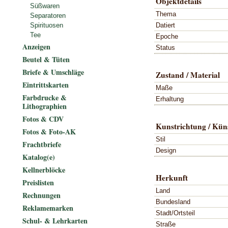
Objektdetails
Süßwaren
Thema
Separatoren
Datiert
Spirituosen
Tee
Epoche
Anzeigen
Status
Beutel & Tüten
Briefe & Umschläge
Zustand / Material
Eintrittskarten
Maße
Farbdrucke &
Erhaltung
Lithographien
Fotos & CDV
Kunstrichtung / Küns
Fotos & Foto-AK
Stil
Frachtbriefe
Design
Katalog(e)
Kellnerblöcke
Herkunft
Preislisten
Land
Rechnungen
Bundesland
Reklamemarken
Stadt/Ortsteil
Schul- & Lehrkarten
Straße