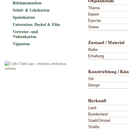
Objektdetails
Reklamemarken
Thema
Schul- & Lehrkarten
Datiert
Speisekarten
Epoche
Untersetzer, Deckel & Filze
Status
Vertreter- und
Visitenkarten
Zustand / Material
Vignetten
Maße
Erhaltung
Kunstrichtung / Küns
Stil
Design
Herkunft
Land
Bundesland
Stadt/Ortsteil
Straße