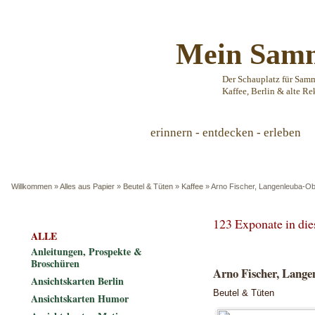
Mein Samm
Der Schauplatz für Sam
Kaffee, Berlin & alte Re
erinnern - entdecken - erleben
Willkommen
»
Alles aus Papier
»
Beutel & Tüten
»
Kaffee
»
Arno Fischer, Langenleuba-Ob
123 Exponate in di
ALLE
Anleitungen, Prospekte &
Broschüren
Arno Fischer, Lang
Ansichtskarten Berlin
Beutel & Tüten
Ansichtskarten Humor