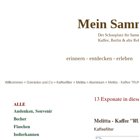
Mein Samm
Der Schauplatz für Sam
Kaffee, Berlin & alte Re
erinnern - entdecken - erleben
Willkommen
»
Getränke und Co
»
Kaffeefilter
»
Melitta
»
Aluminium
»
Melitta - Kaffee "RUN
13 Exponate in die
ALLE
Andenken, Souvenir
Becher
Melitta - Kaffee "R
Flaschen
Kaffeefilter
Isolierkannen