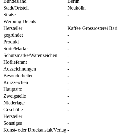
Bundesland
Berlin
Stadt/Ortsteil
Neukölln
Straße
-
Werbung Details
Hersteller
Kaffee-Grossrösterei Bari
gegründet
-
Produkt
-
Sorte/Marke
-
Schutzmarke/Warenzeichen
-
Hoflieferant
-
Auszeichnungen
-
Besonderheiten
-
Kurzzeichen
-
Hauptsitz
-
Zweigstelle
-
Niederlage
-
Geschäfte
-
Hersteller
Sonstiges
-
Kunst- oder Druckanstalt/Verlag
-