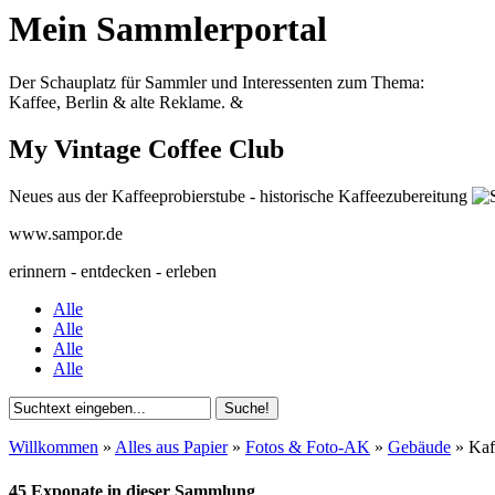
Mein Sammlerportal
Der Schauplatz für Sammler und Interessenten zum Thema:
Kaffee, Berlin & alte Reklame.
&
My Vintage Coffee Club
Neues aus der Kaffeeprobierstube - historische Kaffeezubereitung
www.sampor.de
erinnern - entdecken - erleben
Alle
Alle
Alle
Alle
Willkommen
»
Alles aus Papier
»
Fotos & Foto-AK
»
Gebäude
»
Kaf
45 Exponate in dieser Sammlung