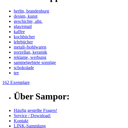
berlin, brandenburg
design, kunst
geschichte, allg.
glas/email
kaffee
kochbücher
lehrbücher
metall-/hohlwaren
porzellan, keramik
reklame, werbung
sammelgebiete sonstige
schokolade
tee
162 Exemplare
Über Sampor:
Häufig gestellte Fragen!
Service / Download:
Kontakt
LINK-Sammlung