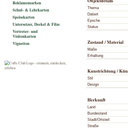
Objektdetails
Reklamemarken
Thema
Schul- & Lehrkarten
Datiert
Speisekarten
Epoche
Untersetzer, Deckel & Filze
Status
Vertreter- und
Visitenkarten
Zustand / Material
Vignetten
Maße
Erhaltung
Kunstrichtung / Küns
Stil
Design
Herkunft
Land
Bundesland
Stadt/Ortsteil
Straße