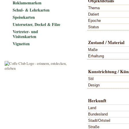
Objektdetails
Reklamemarken
Thema
Schul- & Lehrkarten
Datiert
Speisekarten
Epoche
Untersetzer, Deckel & Filze
Status
Vertreter- und
Visitenkarten
Zustand / Material
Vignetten
Maße
Erhaltung
Kunstrichtung / Küns
Stil
Design
Herkunft
Land
Bundesland
Stadt/Ortsteil
Straße