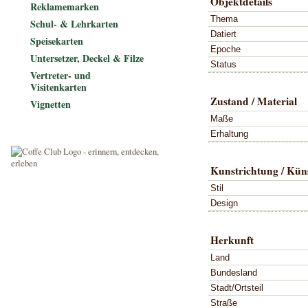
Objektdetails
Reklamemarken
Thema
Schul- & Lehrkarten
Datiert
Speisekarten
Epoche
Untersetzer, Deckel & Filze
Status
Vertreter- und
Visitenkarten
Zustand / Material
Vignetten
Maße
Erhaltung
Kunstrichtung / Küns
Stil
Design
Herkunft
Land
Bundesland
Stadt/Ortsteil
Straße