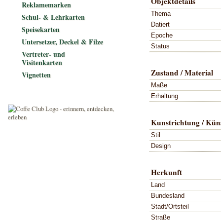
Objektdetails
Reklamemarken
Thema
Schul- & Lehrkarten
Datiert
Speisekarten
Epoche
Untersetzer, Deckel & Filze
Status
Vertreter- und
Visitenkarten
Zustand / Material
Vignetten
Maße
Erhaltung
Kunstrichtung / Küns
Stil
Design
Herkunft
Land
Bundesland
Stadt/Ortsteil
Straße