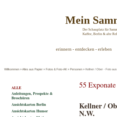
Mein Samm
Der Schauplatz für Sam
Kaffee, Berlin & alte Re
erinnern - entdecken - erleben
Willkommen
»
Alles aus Papier
»
Fotos & Foto-AK
»
Personen
»
Kellner / Ober - Foto aus
55 Exponate
ALLE
Anleitungen, Prospekte &
Broschüren
Kellner / Ob
Ansichtskarten Berlin
N.W.
Ansichtskarten Humor