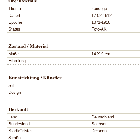
Objektdetails
Thema
sonstige
Datiert
17.02.1912
Epoche
1871-1918
Status
Foto-AK
Zustand / Material
Maße
14 X 9 cm
Erhaltung
-
Kunstrichtung / Künstler
Stil
-
Design
-
Herkunft
Land
Deutschland
Bundesland
Sachsen
Stadt/Ortsteil
Dresden
Straße
-