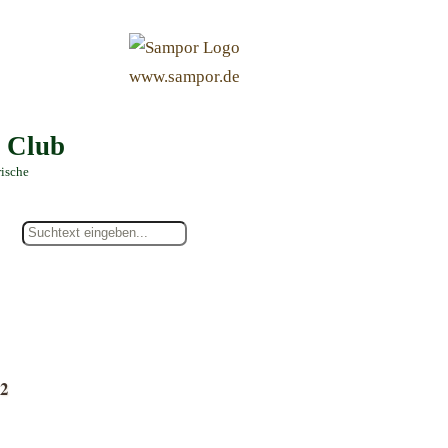
&
www.sampor.de
e Club
rische
12