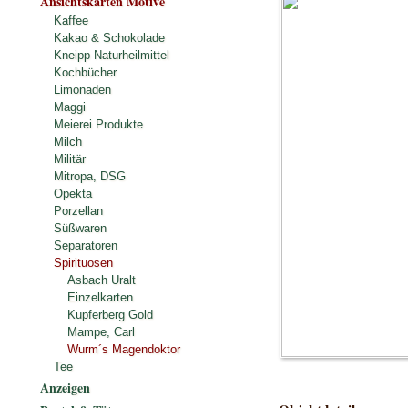
Ansichtskarten Motive
Kaffee
Kakao & Schokolade
Kneipp Naturheilmittel
Kochbücher
Limonaden
Maggi
Meierei Produkte
Milch
Militär
Mitropa, DSG
Opekta
Porzellan
Süßwaren
Separatoren
Spirituosen
Asbach Uralt
Einzelkarten
Kupferberg Gold
Mampe, Carl
Wurm´s Magendoktor
Tee
Anzeigen