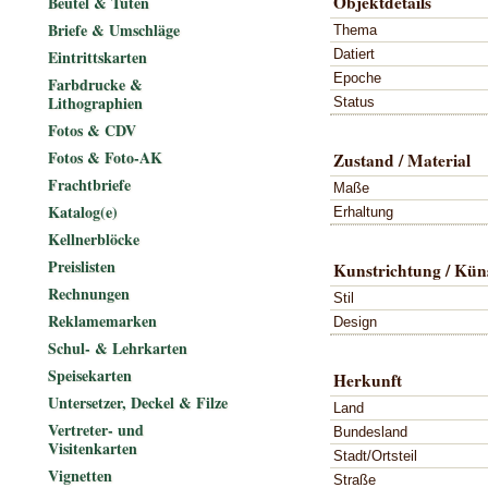
Objektdetails
Beutel & Tüten
Briefe & Umschläge
Thema
Datiert
Eintrittskarten
Epoche
Farbdrucke &
Lithographien
Status
Fotos & CDV
Fotos & Foto-AK
Zustand / Material
Frachtbriefe
Maße
Katalog(e)
Erhaltung
Kellnerblöcke
Preislisten
Kunstrichtung / Küns
Rechnungen
Stil
Reklamemarken
Design
Schul- & Lehrkarten
Speisekarten
Herkunft
Untersetzer, Deckel & Filze
Land
Vertreter- und
Bundesland
Visitenkarten
Stadt/Ortsteil
Vignetten
Straße