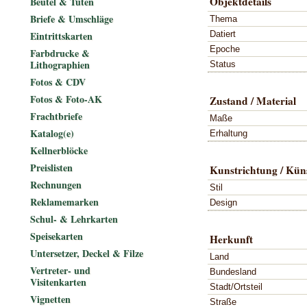
Objektdetails
Beutel & Tüten
Briefe & Umschläge
Thema
Datiert
Eintrittskarten
Epoche
Farbdrucke &
Lithographien
Status
Fotos & CDV
Fotos & Foto-AK
Zustand / Material
Frachtbriefe
Maße
Katalog(e)
Erhaltung
Kellnerblöcke
Preislisten
Kunstrichtung / Küns
Rechnungen
Stil
Reklamemarken
Design
Schul- & Lehrkarten
Speisekarten
Herkunft
Untersetzer, Deckel & Filze
Land
Vertreter- und
Bundesland
Visitenkarten
Stadt/Ortsteil
Vignetten
Straße