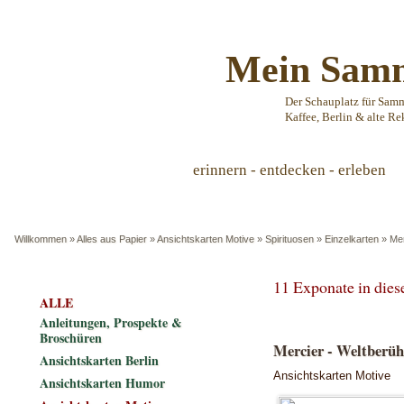
Mein Samm
Der Schauplatz für Sam
Kaffee, Berlin & alte Re
erinnern - entdecken - erleben
Willkommen
»
Alles aus Papier
»
Ansichtskarten Motive
»
Spirituosen
»
Einzelkarten
»
Mer
11 Exponate in die
ALLE
Anleitungen, Prospekte &
Broschüren
Mercier - Weltberü
Ansichtskarten Berlin
Ansichtskarten Motive
Ansichtskarten Humor