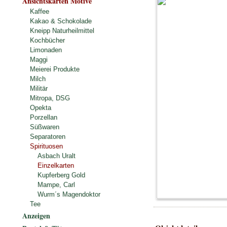
Ansichtskarten Motive
Kaffee
Kakao & Schokolade
Kneipp Naturheilmittel
Kochbücher
Limonaden
Maggi
Meierei Produkte
Milch
Militär
Mitropa, DSG
Opekta
Porzellan
Süßwaren
Separatoren
Spirituosen
Asbach Uralt
Einzelkarten
Kupferberg Gold
Mampe, Carl
Wurm´s Magendoktor
Tee
Anzeigen