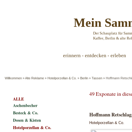
Mein Samm
Der Schauplatz für Sam
Kaffee, Berlin & alte Re
erinnern - entdecken - erleben
Willkommen
»
Alte Reklame
»
Hotelporzellan & Co.
»
Berlin
»
Tassen
»
Hoffmann Retschla
49 Exponate in die
ALLE
Aschenbecher
Besteck & Co.
Hoffmann Retschlag, 
Dosen & Kisten
Hotelporzellan & Co.
Hotelporzellan & Co.