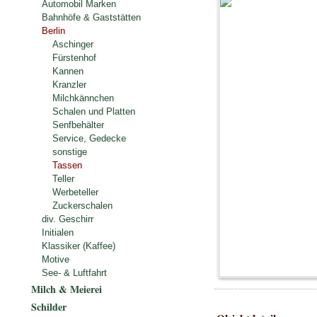
Automobil Marken
Bahnhöfe & Gaststätten
Berlin
Aschinger
Fürstenhof
Kannen
Kranzler
Milchkännchen
Schalen und Platten
Senfbehälter
Service, Gedecke
sonstige
Tassen
Teller
Werbeteller
Zuckerschalen
div. Geschirr
Initialen
Klassiker (Kaffee)
Motive
See- & Luftfahrt
Milch & Meierei
Schilder