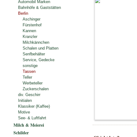
Automobil Marken
Bahnhöfe & Gaststätten
Berlin
Aschinger
Fürstenhof
Kannen
Kranzler
Milchkännchen
Schalen und Platten
Senfbehälter
Service, Gedecke
sonstige
Tassen
Teller
Werbeteller
Zuckerschalen
div. Geschirr
Initialen
Klassiker (Kaffee)
Motive
See- & Luftfahrt
Milch & Meierei
Schilder