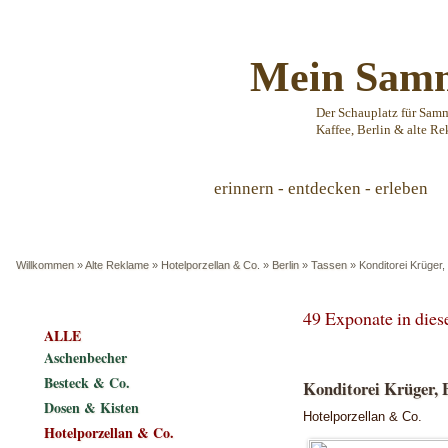
Mein Samm
Der Schauplatz für Sam
Kaffee, Berlin & alte Re
erinnern - entdecken - erleben
Willkommen
»
Alte Reklame
»
Hotelporzellan & Co.
»
Berlin
»
Tassen
»
Konditorei Krüger,
49 Exponate in die
ALLE
Aschenbecher
Besteck & Co.
Konditorei Krüger, B
Dosen & Kisten
Hotelporzellan & Co.
Hotelporzellan & Co.