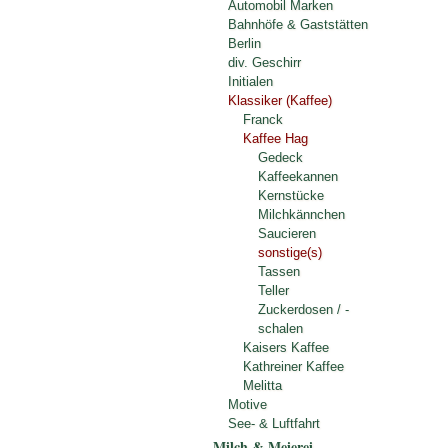
Automobil Marken
Bahnhöfe & Gaststätten
Berlin
div. Geschirr
Initialen
Klassiker (Kaffee)
Franck
Kaffee Hag
Gedeck
Kaffeekannen
Kernstücke
Milchkännchen
Saucieren
sonstige(s)
Tassen
Teller
Zuckerdosen / -
schalen
Kaisers Kaffee
Kathreiner Kaffee
Melitta
Motive
See- & Luftfahrt
Milch & Meierei