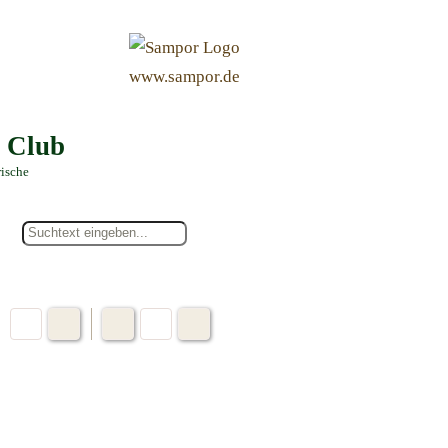
&
www.sampor.de
e Club
rische