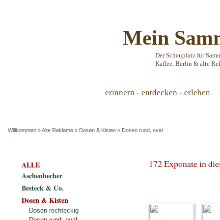
Mein Samm
Der Schauplatz für Sam
Kaffee, Berlin & alte Re
erinnern - entdecken - erleben
Willkommen
»
Alte Reklame
»
Dosen & Kisten
»
Dosen rund, oval
172 Exponate in di
ALLE
Aschenbecher
Besteck & Co.
Dosen & Kisten
Dosen rechteckig
Dosen rund, oval