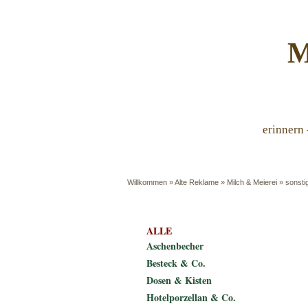
M
erinnern 
Willkommen
»
Alte Reklame
»
Milch & Meierei
»
sonsti
ALLE
Aschenbecher
Besteck & Co.
Dosen & Kisten
Hotelporzellan & Co.