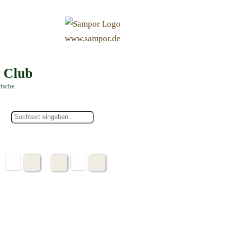
&
www.sampor.de
e Club
rische