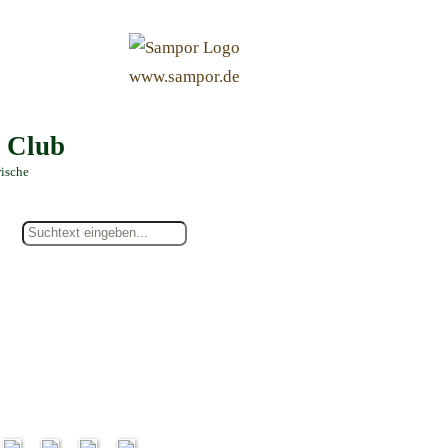
&
www.sampor.de
e Club
rische