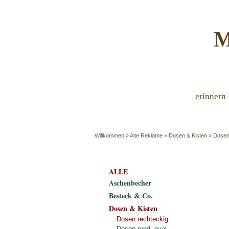
M
erinnern 
Willkommen
»
Alte Reklame
»
Dosen & Kisten
»
Dosen
ALLE
Aschenbecher
Besteck & Co.
Dosen & Kisten
Dosen rechteckig
Dosen rund, oval