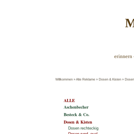
M
erinnern 
Willkommen
»
Alte Reklame
»
Dosen & Kisten
»
Dosen
ALLE
Aschenbecher
Besteck & Co.
Dosen & Kisten
Dosen rechteckig
Dosen rund, oval