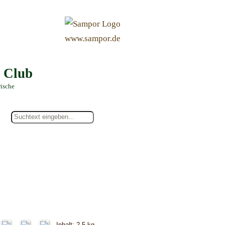
&
www.sampor.de
e Club
rische
Inhalt: 2,5 kg