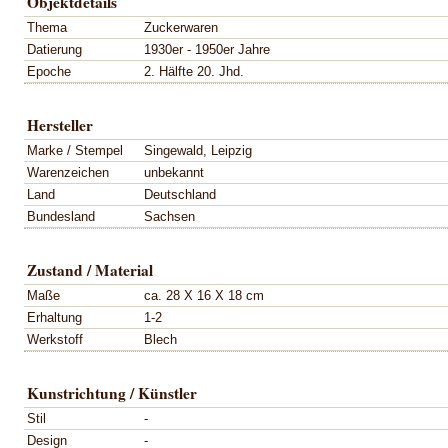
Objektdetails
Thema
Zuckerwaren
Datierung
1930er - 1950er Jahre
Epoche
2. Hälfte 20. Jhd.
Hersteller
Marke / Stempel
Singewald, Leipzig
Warenzeichen
unbekannt
Land
Deutschland
Bundesland
Sachsen
Zustand / Material
Maße
ca. 28 X 16 X 18 cm
Erhaltung
1-2
Werkstoff
Blech
Kunstrichtung / Künstler
Stil
-
Design
-