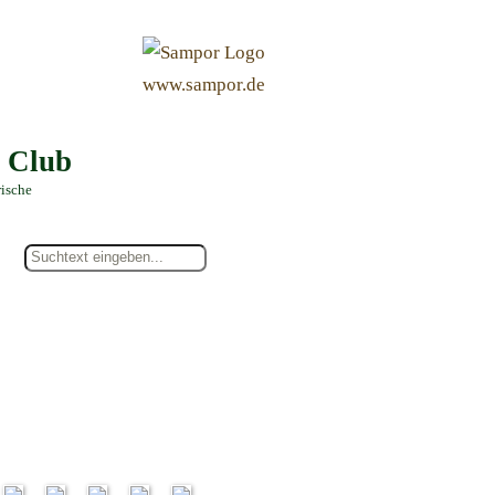
&
www.sampor.de
e Club
rische