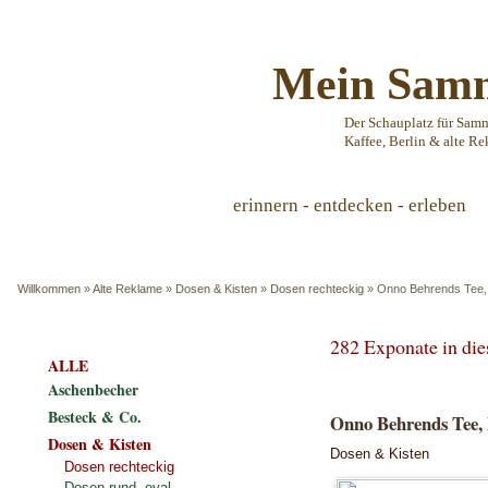
Mein Samm
Der Schauplatz für Sam
Kaffee, Berlin & alte Re
erinnern - entdecken - erleben
Willkommen
»
Alte Reklame
»
Dosen & Kisten
»
Dosen rechteckig
»
Onno Behrends Tee,
282 Exponate in di
ALLE
Aschenbecher
Besteck & Co.
Onno Behrends Tee, 
Dosen & Kisten
Dosen & Kisten
Dosen rechteckig
Dosen rund, oval