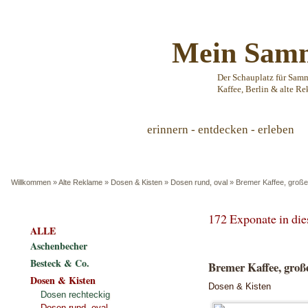
Mein Samm
Der Schauplatz für Sam
Kaffee, Berlin & alte Re
erinnern - entdecken - erleben
Willkommen
»
Alte Reklame
»
Dosen & Kisten
»
Dosen rund, oval
»
Bremer Kaffee, groß
172 Exponate in di
ALLE
Aschenbecher
Besteck & Co.
Bremer Kaffee, groß
Dosen & Kisten
Dosen & Kisten
Dosen rechteckig
Dosen rund, oval