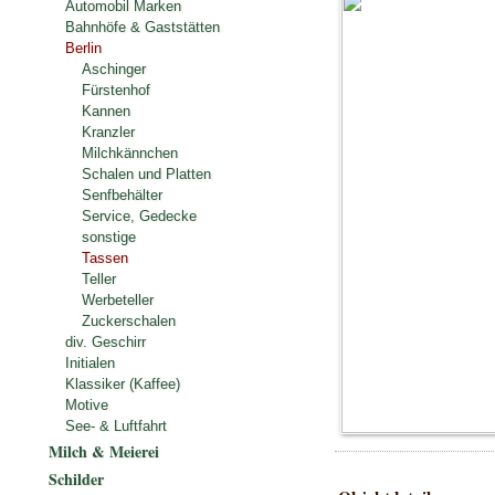
Automobil Marken
Bahnhöfe & Gaststätten
Berlin
Aschinger
Fürstenhof
Kannen
Kranzler
Milchkännchen
Schalen und Platten
Senfbehälter
Service, Gedecke
sonstige
Tassen
Teller
Werbeteller
Zuckerschalen
div. Geschirr
Initialen
Klassiker (Kaffee)
Motive
See- & Luftfahrt
Milch & Meierei
Schilder