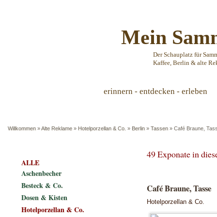
Mein Samm
Der Schauplatz für Sam
Kaffee, Berlin & alte Re
erinnern - entdecken - erleben
Willkommen
»
Alte Reklame
»
Hotelporzellan & Co.
»
Berlin
»
Tassen
»
Café Braune, Tas
49 Exponate in die
ALLE
Aschenbecher
Besteck & Co.
Café Braune, Tasse
Dosen & Kisten
Hotelporzellan & Co.
Hotelporzellan & Co.