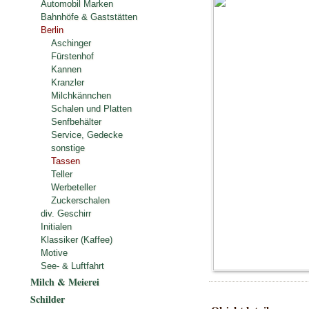
Automobil Marken
Bahnhöfe & Gaststätten
Berlin
Aschinger
Fürstenhof
Kannen
Kranzler
Milchkännchen
Schalen und Platten
Senfbehälter
Service, Gedecke
sonstige
Tassen
Teller
Werbeteller
Zuckerschalen
div. Geschirr
Initialen
Klassiker (Kaffee)
Motive
See- & Luftfahrt
Milch & Meierei
Schilder