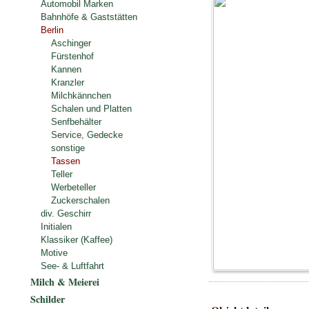
Automobil Marken
Bahnhöfe & Gaststätten
Berlin
Aschinger
Fürstenhof
Kannen
Kranzler
Milchkännchen
Schalen und Platten
Senfbehälter
Service, Gedecke
sonstige
Tassen
Teller
Werbeteller
Zuckerschalen
div. Geschirr
Initialen
Klassiker (Kaffee)
Motive
See- & Luftfahrt
Milch & Meierei
Schilder