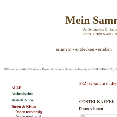
Mein Samm
Der Schauplatz für Sam
Kaffee, Berlin & alte Re
erinnern - entdecken - erleben
Willkommen
»
Alte Reklame
»
Dosen & Kisten
»
Dosen rechteckig
»
COSTEI-KAFFEE, Bl
282 Exponate in di
ALLE
Aschenbecher
Besteck & Co.
COSTEI-KAFFEE, B
Dosen & Kisten
Dosen & Kisten
Dosen rechteckig
Dosen rund, oval